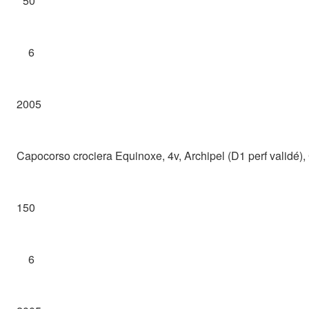
50
6
2005
Capocorso crociera Equinoxe, 4v, Archipel (D1 perf validé),
150
6