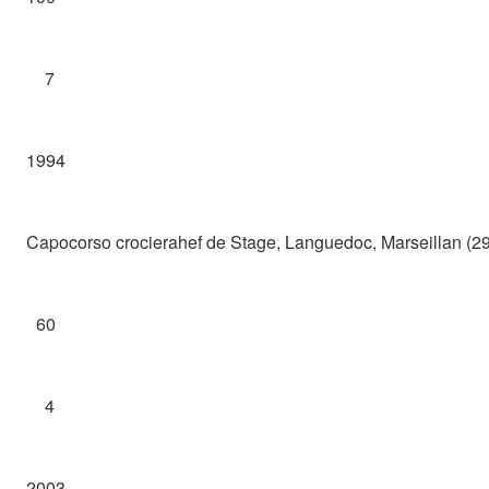
7
1994
Capocorso crocierahef de Stage, Languedoc, Marseillan (29
60
4
2003