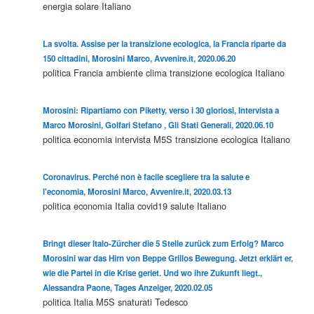
energia solare
Italiano
La svolta. Assise per la transizione ecologica, la Francia riparte da
150 cittadini, Morosini Marco, Avvenire.it, 2020.06.20
politica
Francia
ambiente
clima
transizione ecologica
Italiano
Morosini: Ripartiamo con Piketty, verso i 30 gloriosi, Intervista a
Marco Morosini, Golfari Stefano , Gli Stati Generali, 2020.06.10
politica
economia
intervista
M5S
transizione ecologica
Italiano
Coronavirus. Perché non è facile scegliere tra la salute e
l'economia, Morosini Marco, Avvenire.it, 2020.03.13
politica
economia
Italia
covid19
salute
Italiano
Bringt dieser Italo-Zürcher die 5 Stelle zurück zum Erfolg? Marco
Morosini war das Hirn von Beppe Grillos Bewegung. Jetzt erklärt er,
wie die Partei in die Krise geriet. Und wo ihre Zukunft liegt.,
Alessandra Paone, Tages Anzeiger, 2020.02.05
politica
Italia
M5S
snaturati
Tedesco