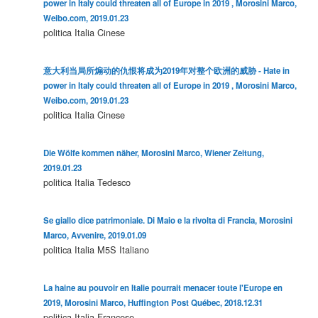
power in Italy could threaten all of Europe in 2019 , Morosini Marco,
Weibo.com, 2019.01.23
politica
Italia
Cinese
意大利当局所煽动的仇恨将成为2019年对整个欧洲的威胁 - Hate in
power in Italy could threaten all of Europe in 2019 , Morosini Marco,
Weibo.com, 2019.01.23
politica
Italia
Cinese
Die Wölfe kommen näher, Morosini Marco, Wiener Zeitung,
2019.01.23
politica
Italia
Tedesco
Se giallo dice patrimoniale. Di Maio e la rivolta di Francia, Morosini
Marco, Avvenire, 2019.01.09
politica
Italia
M5S
Italiano
La haine au pouvoir en Italie pourrait menacer toute l'Europe en
2019, Morosini Marco, Huffington Post Québec, 2018.12.31
politica
Italia
Francese