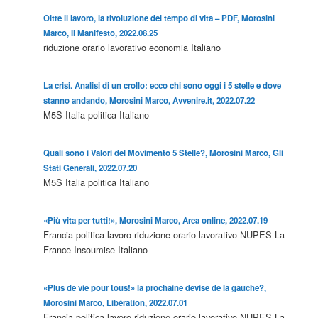
Oltre il lavoro, la rivoluzione del tempo di vita – PDF, Morosini
Marco, Il Manifesto, 2022.08.25
riduzione orario lavorativo
economia
Italiano
La crisi. Analisi di un crollo: ecco chi sono oggi i 5 stelle e dove
stanno andando, Morosini Marco, Avvenire.it, 2022.07.22
M5S
Italia
politica
Italiano
Quali sono i Valori del Movimento 5 Stelle?, Morosini Marco, Gli
Stati Generali, 2022.07.20
M5S
Italia
politica
Italiano
«Più vita per tutti!», Morosini Marco, Area online, 2022.07.19
Francia
politica
lavoro
riduzione orario lavorativo
NUPES
La
France Insoumise
Italiano
«Plus de vie pour tous!» la prochaine devise de la gauche?,
Morosini Marco, Libération, 2022.07.01
Francia
politica
lavoro
riduzione orario lavorativo
NUPES
La