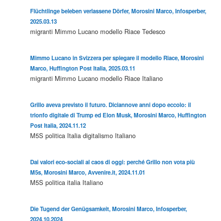
Flüchtlinge beleben verlassene Dörfer, Morosini Marco, Infosperber,
2025.03.13
migranti
Mimmo Lucano
modello Riace
Tedesco
Mimmo Lucano in Svizzera per spiegare il modello Riace, Morosini
Marco, Huffington Post Italia, 2025.03.11
migranti
Mimmo Lucano
modello Riace
Italiano
Grillo aveva previsto il futuro. Diciannove anni dopo eccolo: il
trionfo digitale di Trump ed Elon Musk, Morosini Marco, Huffington
Post Italia, 2024.11.12
M5S
politica
Italia
digitalismo
Italiano
Dai valori eco-sociali al caos di oggi: perché Grillo non vota più
M5s, Morosini Marco, Avvenire.it, 2024.11.01
M5S
politica
italia
Italiano
Die Tugend der Genügsamkeit, Morosini Marco, Infosperber,
2024.10.2024