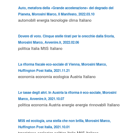
Auto, metafora della «Grande accelerazione» del degrado del
Pianeta, Morosini Marco, Il Manifesto, 2022.03.10
automobili
energia
tecnologie
clima
Italiano
Dovere di voto. Cinque stelle tirati per le orecchie dalla Storia,
Morosini Marco, Avvenire.it, 2022.02.06
politica
Italia
M5S
Italiano
La riforma fiscale eco-sociale di Vienna, Morosini Marco,
Huffington Post Italia, 2021.11.21
economia
economia ecologica
Austria
Italiano
Le tasse degli altri. In Austria la riforma è eco-sociale, Morosini
Marco, Avvenire.it, 2021.10.07
politica
economia
Austria
energie
energie rinnovabili
Italiano
M5S ed ecologia, una stella che non brilla, Morosini Marco,
Huffington Post Italia, 2021.10.01
transizione ecologica
politica
Italia
M5S
Italiano