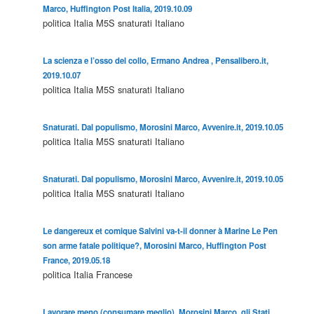
Marco, Huffington Post Italia, 2019.10.09
politica
Italia
M5S
snaturati
Italiano
La scienza e l’osso del collo, Ermano Andrea , Pensalibero.it,
2019.10.07
politica
Italia
M5S
snaturati
Italiano
Snaturati. Dal populismo, Morosini Marco, Avvenire.it, 2019.10.05
politica
Italia
M5S
snaturati
Italiano
Snaturati. Dal populismo, Morosini Marco, Avvenire.it, 2019.10.05
politica
Italia
M5S
snaturati
Italiano
Le dangereux et comique Salvini va-t-il donner à Marine Le Pen
son arme fatale politique?, Morosini Marco, Huffington Post
France, 2019.05.18
politica
Italia
Francese
Lavorare meno (consumare meglio), Morosini Marco, gli Stati