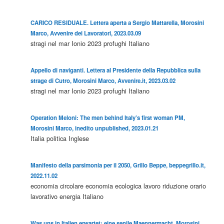
CARICO RESIDUALE. Lettera aperta a Sergio Mattarella, Morosini
Marco, Avvenire dei Lavoratori, 2023.03.09
stragi nel mar Ionio 2023
profughi
Italiano
Appello di naviganti. Lettera al Presidente della Repubblica sulla
strage di Cutro, Morosini Marco, Avvenire.it, 2023.03.02
stragi nel mar Ionio 2023
profughi
Italiano
Operation Meloni: The men behind Italy’s first woman PM,
Morosini Marco, inedito unpublished, 2023.01.21
Italia
politica
Inglese
Manifesto della parsimonia per il 2050, Grillo Beppe, beppegrillo.it,
2022.11.02
economia circolare
economia ecologica
lavoro
riduzione orario
lavorativo
energia
Italiano
Was uns in Italien erwartet: eine senile Maennermacht, Morosini