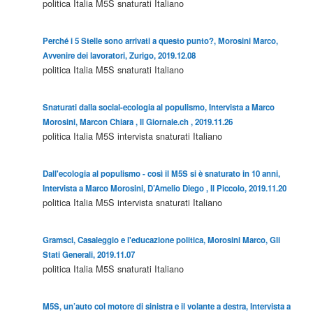
politica
Italia
M5S
snaturati
Italiano
Perché i 5 Stelle sono arrivati a questo punto?, Morosini Marco,
Avvenire dei lavoratori, Zurigo, 2019.12.08
politica
Italia
M5S
snaturati
Italiano
Snaturati dalla social-ecologia al populismo, Intervista a Marco
Morosini, Marcon Chiara , Il Giornale.ch , 2019.11.26
politica
Italia
M5S
intervista
snaturati
Italiano
Dall'ecologia al populismo - così il M5S si è snaturato in 10 anni,
Intervista a Marco Morosini, D’Amelio Diego , Il Piccolo, 2019.11.20
politica
Italia
M5S
intervista
snaturati
Italiano
Gramsci, Casaleggio e l'educazione politica, Morosini Marco, Gli
Stati Generali, 2019.11.07
politica
Italia
M5S
snaturati
Italiano
M5S, un’auto col motore di sinistra e il volante a destra, Intervista a