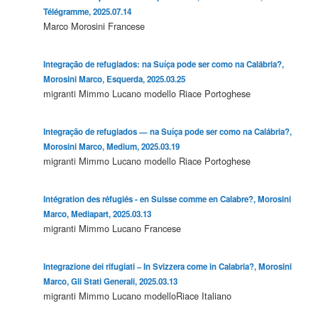
Télégramme, 2025.07.14
Marco Morosini
Francese
Integração de refugiados: na Suíça pode ser como na Calábria?,
Morosini Marco, Esquerda, 2025.03.25
migranti
Mimmo Lucano
modello Riace
Portoghese
Integração de refugiados — na Suíça pode ser como na Calábria?,
Morosini Marco, Medium, 2025.03.19
migranti
Mimmo Lucano
modello Riace
Portoghese
Intégration des réfugiés - en Suisse comme en Calabre?, Morosini
Marco, Mediapart, 2025.03.13
migranti
Mimmo Lucano
Francese
Integrazione dei rifugiati – In Svizzera come in Calabria?, Morosini
Marco, Gli Stati Generali, 2025.03.13
migranti
Mimmo Lucano
modelloRiace
Italiano