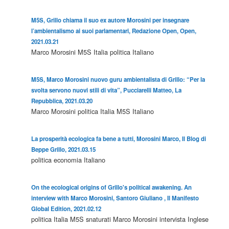
M5S, Grillo chiama il suo ex autore Morosini per insegnare
l’ambientalismo ai suoi parlamentari, Redazione Open, Open,
2021.03.21
Marco Morosini
M5S
Italia
politica
Italiano
M5S, Marco Morosini nuovo guru ambientalista di Grillo: “Per la
svolta servono nuovi stili di vita”, Pucciarelli Matteo, La
Repubblica, 2021.03.20
Marco Morosini
politica
Italia
M5S
Italiano
La prosperità ecologica fa bene a tutti, Morosini Marco, Il Blog di
Beppe Grillo, 2021.03.15
politica
economia
Italiano
On the ecological origins of Grillo's political awakening. An
interview with Marco Morosini, Santoro Giuliano , Il Manifesto
Global Edition, 2021.02.12
politica
Italia
M5S
snaturati
Marco Morosini
intervista
Inglese