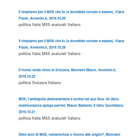
Il rimpianto per il M5S che fu (e dovrebbe tornare a essere), Viana
Paolo, Avvenire.it, 2019.10.29
politica
Italia
M5S
snaturati
Italiano
Il rimpianto per il M5S che fu (e dovrebbe tornare a essere), Viana
Paolo, Avvenire.it, 2019.10.29
politica
Italia
M5S
snaturati
Italiano
Il fronte verde vince in Svizzera, Morosini Marco, Avvenire.it,
2019.10.22
politica
Svizzera
Italiano
M5S, l’ambiguità destra/sinistra è scritta nel suo Dna. Un libro-
testimonianza spiega perché, Mauro Barberis, Il fatto Quotidiano,
2019.10.21
politica
Italia
M5S
snaturati
Italiano
Dieci anni di M5S, metamorfosi o ritorno alle origini?, Morosini