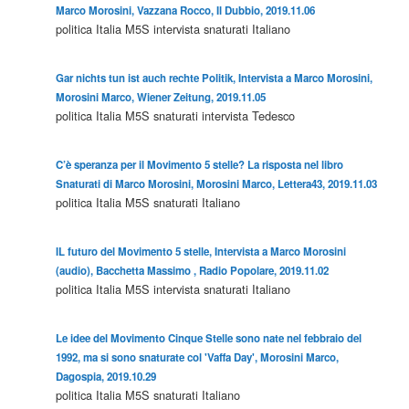
Marco Morosini, Vazzana Rocco, Il Dubbio, 2019.11.06
politica
Italia
M5S
intervista
snaturati
Italiano
Gar nichts tun ist auch rechte Politik, Intervista a Marco Morosini,
Morosini Marco, Wiener Zeitung, 2019.11.05
politica
Italia
M5S
snaturati
intervista
Tedesco
C’è speranza per il Movimento 5 stelle? La risposta nel libro
Snaturati di Marco Morosini, Morosini Marco, Lettera43, 2019.11.03
politica
Italia
M5S
snaturati
Italiano
IL futuro del Movimento 5 stelle, Intervista a Marco Morosini
(audio), Bacchetta Massimo , Radio Popolare, 2019.11.02
politica
Italia
M5S
intervista
snaturati
Italiano
Le idee del Movimento Cinque Stelle sono nate nel febbraio del
1992, ma si sono snaturate col 'Vaffa Day', Morosini Marco,
Dagospia, 2019.10.29
politica
Italia
M5S
snaturati
Italiano