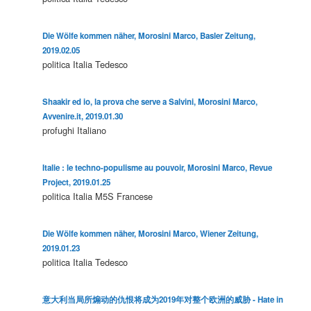
Die Wölfe kommen näher, Morosini Marco, Basler Zeitung,
2019.02.05
politica
Italia
Tedesco
Shaakir ed io, la prova che serve a Salvini, Morosini Marco,
Avvenire.it, 2019.01.30
profughi
Italiano
Italie : le techno-populisme au pouvoir, Morosini Marco, Revue
Project, 2019.01.25
politica
Italia
M5S
Francese
Die Wölfe kommen näher, Morosini Marco, Wiener Zeitung,
2019.01.23
politica
Italia
Tedesco
意大利当局所煽动的仇恨将成为2019年对整个欧洲的威胁 - Hate in