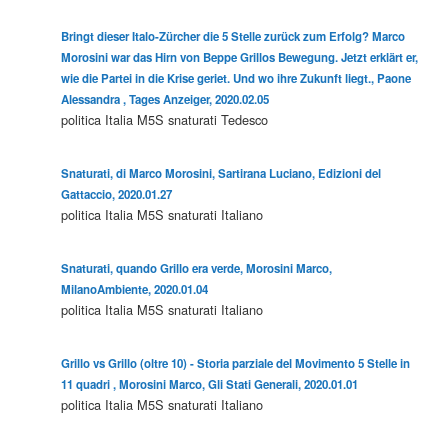
Bringt dieser Italo-Zürcher die 5 Stelle zurück zum Erfolg? Marco
Morosini war das Hirn von Beppe Grillos Bewegung. Jetzt erklärt er,
wie die Partei in die Krise geriet. Und wo ihre Zukunft liegt., Paone
Alessandra , Tages Anzeiger, 2020.02.05
politica
Italia
M5S
snaturati
Tedesco
Snaturati, di Marco Morosini, Sartirana Luciano, Edizioni del
Gattaccio, 2020.01.27
politica
Italia
M5S
snaturati
Italiano
Snaturati, quando Grillo era verde, Morosini Marco,
MilanoAmbiente, 2020.01.04
politica
Italia
M5S
snaturati
Italiano
Grillo vs Grillo (oltre 10) - Storia parziale del Movimento 5 Stelle in
11 quadri , Morosini Marco, Gli Stati Generali, 2020.01.01
politica
Italia
M5S
snaturati
Italiano