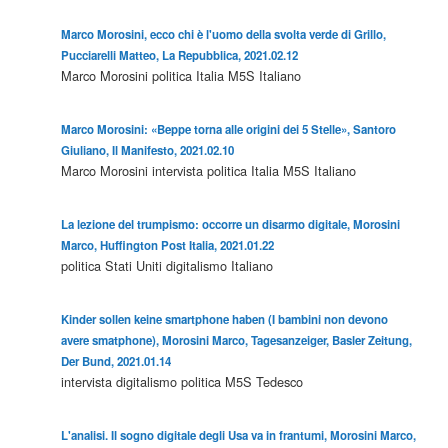
Marco Morosini, ecco chi è l'uomo della svolta verde di Grillo,
Pucciarelli Matteo, La Repubblica, 2021.02.12
Marco Morosini
politica
Italia
M5S
Italiano
Marco Morosini: «Beppe torna alle origini dei 5 Stelle», Santoro
Giuliano, Il Manifesto, 2021.02.10
Marco Morosini
intervista
politica
Italia
M5S
Italiano
La lezione del trumpismo: occorre un disarmo digitale, Morosini
Marco, Huffington Post Italia, 2021.01.22
politica
Stati Uniti
digitalismo
Italiano
Kinder sollen keine smartphone haben (I bambini non devono
avere smatphone), Morosini Marco, Tagesanzeiger, Basler Zeitung,
Der Bund, 2021.01.14
intervista
digitalismo
politica
M5S
Tedesco
L'analisi. Il sogno digitale degli Usa va in frantumi, Morosini Marco,