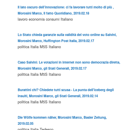
Il lato oscuro dell’innovazione: ci fa lavorare tutti molto di più ,
Morosini Marco, Il fatto Quotidiano, 2019.02.18
lavoro
economia
consumi
Italiano
Lo Stato chieda garanzie sulla validità del voto online su Salvini,
Morosini Marco, Huffington Post Italia, 2019.02.17
politica
Italia
M5S
Italiano
Caso Salvini: Le votazioni in internet non sono democrazia diretta,
Morosini Marco, gli Stati Generali, 2019.02.17
politica
Italia
M5S
Italiano
Burattini chi? Chiedete tutti scusa - La punta dell'iceberg degli
insulti, Morosini Marco, gli Stati Generali, 2019.02.14
politica
Italia
M5S
Italiano
Die Wölfe kommen näher, Morosini Marco, Basler Zeitung,
2019.02.05
politica
Italia
Tedesco